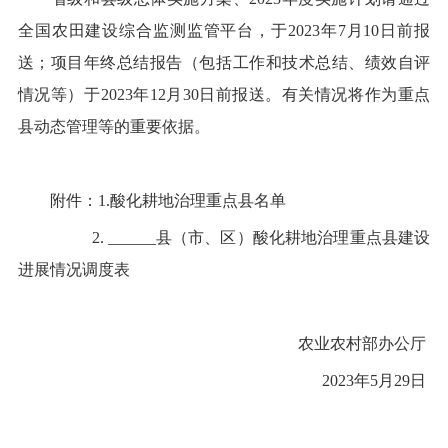
全国农田建设综合监测监管平台，于
2023
年
7
月
10
日前报
送；项目年终总结报告（包括工作和技术总结、绩效自评
情况等）于
2023
年
12
月
30
日前报送。有关情况将作为重点
县动态管理等的重要依据。
附件：
1.
酸化耕地治理重点县名单
2
.
______
县（市、区）
酸化耕地治理重点县建设
进展情况调度表
农业农村部办公厅
2023
年
5
月
29
日