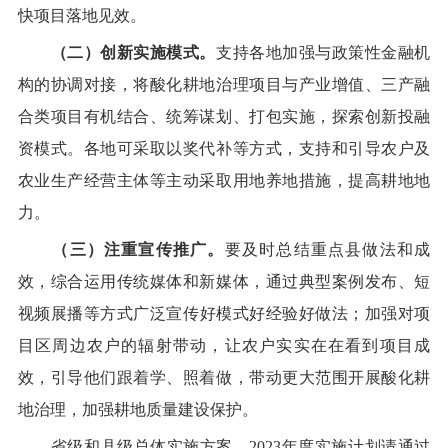
快项目落地见效。
（二）创新实施模式。
支持各地加强与政策性金融机
构的协调对接，将酸化耕地治理项目与产业增值、三产融
合类项目有机结合、统筹谋划、打包实施，探索创新投融
资模式。各地
可采取以奖代补等方式，支持和引导农户及
农业生产经营主体等主动采取用地养地措施，提高耕地地
力。
（三）注重宣传推广。
要及时总结重点县做法和成
效，综合运用传统媒体和新媒体，通过典型案例发布、短
视频展播等方式广泛宣传
好模式
好经验好做法
；加强对
项
目
区周边农户的辐射带动，让农户实实在在看到项目成
效，引导他们跟着学、照着做
，带动更大范围
开展酸化耕
地治理，
加强耕地质量建设保护。
省级和县级
总体
实施方案、
2023
年度实施计划请通过