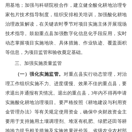
用基地
；
加强与科研院校合作，建立健全酸化耕地治理专
家
包片技术指导
制度
，
组织安排相关培训，加强酸化耕地
治理政策解读，在关键农时季节对项目实施主体开展现场
技术指导
。
鼓励重点县加强数字化信息化手段应用，实时
动态掌握项目实施地块、
具体措施、
作业轨迹、
覆盖面积
等信息，为项目监管和验收奠定基础。
三、加强实施质量监管
（一）强化实施监管。
对重点县实行动态管理，对治
理工作组织实施不力、进度缓慢、效果不佳的重点县，要
求退出并通报有关情况。退出的重点县，
3
年内不得再申请
实施酸化耕地治理项目。
要严格按照
《耕地建设与利用资
金管理办法》等
有关规定使用资金，确保中央财政资金主
要用于
支持施用
土壤调理剂、
堆沤
有机肥、
绿肥还田
等耕
地地力提升相关措施及实施效果评价等。省级农业农村部