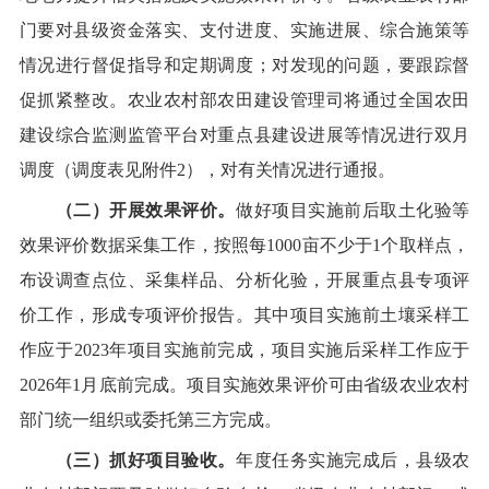
门要对县级资金落实、支付进度、实施进展、综合施策等
情况进行督促指导和定期调度；对发现
的
问题，要
跟踪
督
促抓紧整改。农业农村部农田建设管理司将通过全国农田
建设综合监测监管平台对重点县建设进展
等
情况进行
双月
调度（调度表见附件
2
），对有关情况进行通报。
（二）开展效果评价。
做好项目实施前后取土化验等
效果评价数据采集工作，按照每
1000
亩不少于
1
个
取
样点，
布设调查点位、采集样品、分析化验，开展
重点县
专项评
价工作，形成专项评价报告。其中项目实施前土壤采样工
作应于
2023
年项目实施前完成，项目实施后采样工作应于
2026
年
1
月底前完成。项目实施效果评价可由省级农业农村
部门统一
组织或
委托第三方完成。
（三）抓好项目验收。
年度任务实施完成后，县级农