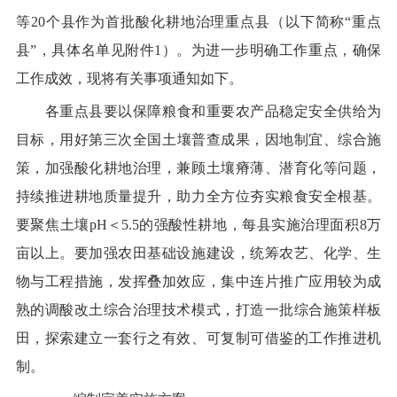
等
20
个县作为首批酸化耕地治理重点县（以下简称
“
重点
县
”
，具体名单见附件
1
）。为进一步明确工作重点，确保
工作成效，现将有关事项通知如下。
各
重点县
要以
保障粮食和重要农产品稳定安全供给
为
目标，
用好
第三次全国土壤普查
成果
，因地制宜、综合施
策，加强酸化耕地治理，兼顾土壤瘠薄、潜育化等问题，
持续推进耕地质量提升，助力
全方位
夯实粮食安全根基。
要聚焦土壤
pH
＜
5.5
的强酸性耕地，
每县
实施
治理
面积
8
万
亩以上。要加强农田基础设施建设，统筹农艺、化学、生
物与工程措施，发挥叠加效应，集中连片推广应用较为成
熟的调酸改土综合治理技术模式，打造一批综合施策样板
田，探索建立一套行之有效、可复制可借鉴的工作推进机
制。