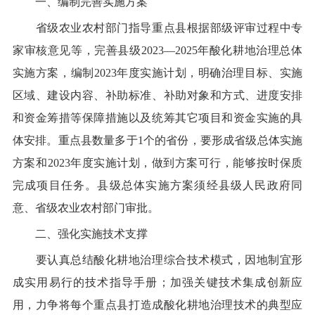
一、编制完善实施方案
省级农业农村部门指导重点县
根据部级评审过程中专
家审核意见等，
完善县级
2023
—
2025
年酸化耕地治理总体
实施方案
，编制
2023
年度实施计划，明确治理目标、实施
区域、建设内容、补助标准、补助对象和方式、进度安排
和资金筹措等保障措施以及统筹其它项目和资金实施的具
体安排。重点县数量多于
1
个的省份，要形成省级
总体
实施
方案和
2023
年度实施计划，做到方案可行，能够按时保质
完成项目任务。县级
总体
实施方案
须
经县级人民政府同
意、省级农业农村部门审批。
二、强化实施技术支撑
要认真总结酸化耕地治理
综合
技术模式，
因地制宜
形
成
实用易行
的技术指导手册；加强关键技术集成创新
应
用
，力争将每个重点县打造成酸化耕地治理技术的
典型
应