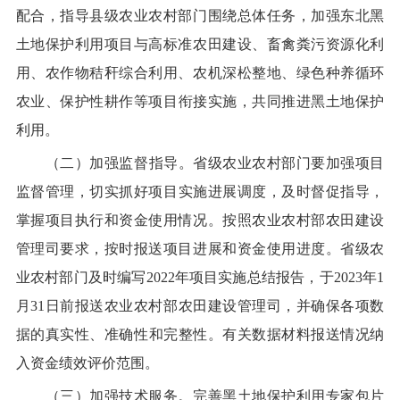
配合
，指导县级农业农村部门围绕总体任务，加强东北黑
土地保护利用项目与高标准农田建设、
畜禽粪污资源化利
用、
农作物秸秆综合利用、农机深松整地、绿色种养循环
农业
、
保护性耕作等项目衔接实施，共同推进黑土地保护
利用。
（
二
）加强监督
指导
。
省级
农业农村
部门
要加强
项目
监督管理，
切实
抓好
项目
实施
进展
调度
，及时
督促指导，
掌握项目执行和资金使用情况。
按照农业农村部农田建设
管理司要求，按时
报送
项目进展和资金使用进度。省级农
业农村部门及时编写
2022
年项目实施总结报告，于
2023
年
1
月
31
日前报送农业农村部农田建设管理司，
并确保
各项数
据
的
真实
性
、准确
性
和完整
性
。有关数据材料报送情况纳
入资金绩效评价范围。
（三）加强技术服务。
完善黑土地保护利用专家包片