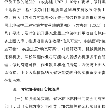
评价工作的通知》（农办建
〔
2021
〕
10
号）要求，做好黑
土地
保护工程相关项目
耕地质量监测
与实施效果评价工
作。
按照《农业农村部办公厅关于加强政策统筹推动国家
黑土地保护工程实施方案落地的通知》（农办建
〔
2022
〕
1
号）要求，
及时组织
开展东北黑土地保护利用项目实施任
务上图入库
，
推进项目实施效果
“信息可查”、实施面积“位
置可看”、实施进度“动态可察”。对秸秆还田、机械抛撒施
用有机肥、深松深翻作业尽可能纳入省级农机服务平台管
理，做到有迹可循、作业数量和地点清楚，方便与上图入
库衔接。
上图入库情况纳入省级党委政府落实粮食安全责
任制考核。
四
、
切实
加强项目
实施
管理
（一）加强统筹实施。
省级农业农村部门要会同有关
部门，以《实施方案》为引导，加强相关资金
和项目
衔接