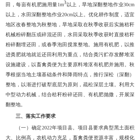
3
田，
每
亩有机肥施用量
1m
以上，旱地深翻整地作业
30cm
以上，水田深翻整地作业
20cm
以上
。
优化耕作制度
，
适宜
地区改春整地为秋整地，旱地采取在秋季收获后实施秸秆
机械粉碎翻压或碎混还田，水田采取秋季收获时直接秸秆
粉碎翻埋还田，或春季泡田搅浆整地。施用有机肥，以推
进粪肥就地就近还田利用为重点，结合粪污贮存发酵堆沤
设施建设，以畜禽粪便为主要原料堆沤有机肥并施用。秋
季根据当地土壤基础条件和降雨特点，推行深松（深
翻
）
整地，以渐进打破犁底层为原则，疏松深层土壤。利用大
中型动力机械，结合秸秆粉碎还田、有机肥抛撒，开展深
翻整地。
三
、
落实
工作要求
（一）
确定
2022
年项目县。
项目县要求典型黑土面积
大、比例高，农机
动力充足，畜禽粪便资源
丰富，
规模化