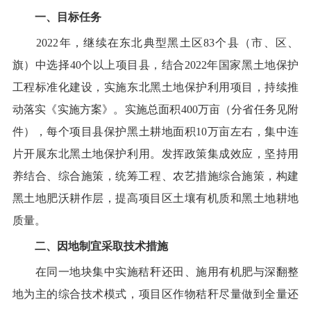
一
、目标
任务
2022
年，
继续
在东北典型黑土区
83
个县（市、区、
旗）中选择
40
个
以上
项目县，
结合
2022
年
国家黑土地保护
工程标准化建设
，
实施
东北黑土地保护利用项目，
持续推
动落实《实施方案》。实施总面积
400
万亩
（
分省任务见
附
件）
，
每个项目县保护
黑土
耕地面积
10
万亩
左右
，
集中连
片
开展东北黑土地保护利用
。
发挥政策集成效应，坚持用
养结合、综合施策，统筹工程、农艺措施综合施策，构建
黑土地肥沃耕作层，
提高项目区土壤有机质和
黑土地耕地
质量。
二
、
因地制宜采取
技术措施
在同一地块集中实施秸秆还田、施用有机肥与深翻整
地
为主的
综合技术模式
，项目区
作物秸秆尽量做到全量还