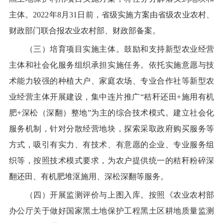
主体
。
2022
年
8
月
31
日前，省级实施方案由省级农业农村、
财政部门联合报农业农村部、财政部备案。
（三）培育项目实施主体。
鼓励和支持新型农业经营
主体和社会化服务组织承担实施任务。依托实施意愿与技
术能力较强的种植大户、家庭农场、专业合作社等新型农
业经营主体开展建设，集中连片推广
“
秸秆还田
+
施用有机
肥
+
深松（
深翻
）
整地
”
为主的综合技术模式。建立社会化
服务机制，针对分散经营地块，探索采取政府购买服务等
方式，吸引有实力、有技术、有意愿的企业、专业服务组
织等，按照技术模式要求，为农户提供统一的秸秆粉碎深
翻还田、有机肥堆沤施用、深松深
翻
等服务。
（四）开展监测评价与上图入库。
按照《农业农村部
办公厅关于做好国家黑土地保护工程黑土区耕地质量监测