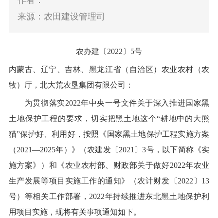
作者：
来源：农田建设管理司
农办建〔
2022
〕
5
号
内蒙古、辽宁、吉林、黑龙江省（自治区）农业农村（农
牧）厅，北大荒农垦集团有限公司：
为贯彻落实
2022
年中央一号文件关于深入推进国家黑
土地保护工程的要求，
切实把黑土地这个
“耕地中的大熊
猫”保护好、利用好
，
按照《国家黑土地保护工程实施方案
（
2021
—
2025
年）》（农建发
〔
2021
〕
3
号
，以下简称《实
施方案》
）
和《农业农村部
、
财政部关于做好
2022
年农业
生产发展等项目实施工作的通知
》
（农
计财
发
〔
202
2
〕
13
号）
等相关工作部署，
2022
年
持
续
推进
东北黑土地保护利
用项目
实施
，
现将有关事项通知如下。