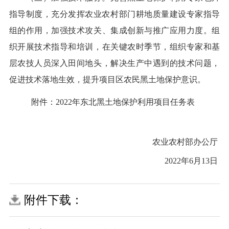
指导制度，充分发挥农业农村部门耕地质量建设专家
指导
组
的作用，
加强技术攻关
、
集成创新
与推广应用力度
。
组
织
开展技术指导和培训
，
在关键农时季节，组织专家和
基
层
农技人员深入田间地头，
解决生产中遇到的技术问题，
促进技术落地生效，提升项目区农民黑土地保护意识。
附件：
2022
年东北黑土地保护利用项目任务表
农业农村部办公厅
202
2
年
6
月
13
日
附件下载：