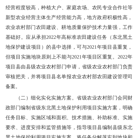
经营程度较高
，
种植大户、家庭农场、农民专业合作社
等
新型农业经营
主体
生产经营能力
高，地方政府积极性高，
农业
农村
部门
农田建设、耕地质量保护
技术力量强，工作
基础好
。
应
从承担
202
2
年
高标准农田建设
任务
（东北黑土
地保护建设项目）
的县中选择
，
可
与
2021
年项目县
重复，
但项目实施地块
原则上
不能与
2021
年
项目区
重复
。
2022
年
项目县
由县级农业农村部门申请，省级农业农村部门负责
审核把关
，并将项目县名单
报农业农村部农田建设管理司
备案。
（二）细化实化实施方案。
省级农业农村
部门会同
财
政部门编制省级东北黑土地保护利用项目实施方案，明确
任务
目标、
实施区域和面积、
技术措施、
补助标准、
实施
要求、
进度安排和
监管
措施
等，
指导项目县编制县级东北
黑土地保护利用项目实施方案，
将任务分解落实到地块和