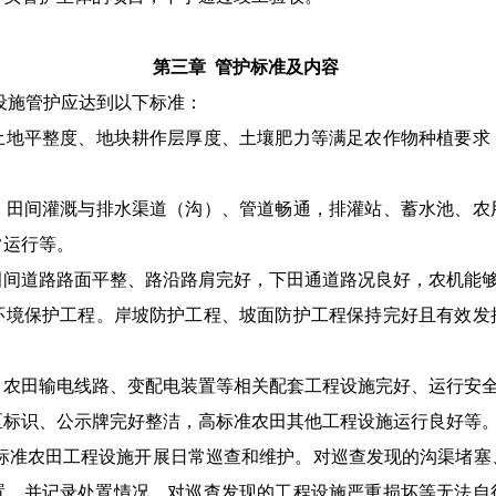
第三章
管护标准及内容
设施
管护应达到以下标准：
土地平整度、地块耕作层厚度、土壤肥力等满足农作物种植要求
。
田间灌溉与排水渠道
（
沟
）、
管道畅通
，
排灌站、
蓄水池、
农
常运行等。
田间道路路面平整、路沿路肩完好，
下田通道
路况良好
，
农机
能
环境保护工程。
岸坡防护工程、坡面防护工程保持完好且有效发
。
农田输电线路、变配电装置等相关配套工程设施完好、运行安
区标识、公示牌完好整洁
，高标准农田其他工程
设施
运行良好
等
标准农田工程设施
开展日常
巡查和
维护
。对巡查发现的沟渠堵塞
置，并记录处置情况
。对
巡查发现的工程设施严重损坏等
无法自