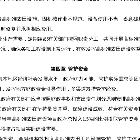
毁高标准农田设施。因
机械作业
不规范、设备
使用不当
、蓄意破
及时
修复
并承担相应费用。
业生产需要，
定期组织有关部门按照职责分工，共同开展高标准
状况，
确保各项工程设施正常运行，有效发挥高标准农田建设效
第四章
管护
资金
虑本地区经济社会发展水平、政府财力可能、管护实际需求等因
制，
发挥地方财政资金引导作用，多渠道筹措管护经费
。
民政府有关部门应当按照财政事权和支出责任划分原则安排高标
民政府有关部门在坚持量质并重、保障建设成效、符合有关资金
过当年高标准农田建设项目政府总投入
1.5%
的比例提取管护资金
不得挤占项目实际建设需要。
会投资、金融机构等投入高标准农田工程设施管护。
管护主体