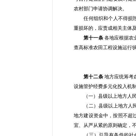
农村部门申请协调
解决。
任何组织和个人不得损
重
损坏的，
应
责成
相关主体
第十一条
各地应
根据农
查高标准农田工程设施
运行
第十二条
地方应
统筹考
设施管护
经费
多元化投入机
（一）县级以上地方人
（二）
县级以上地方人
地方建设资金中，
按照不超
宜、从严从紧的原则确定，
（三）引导有条件的社