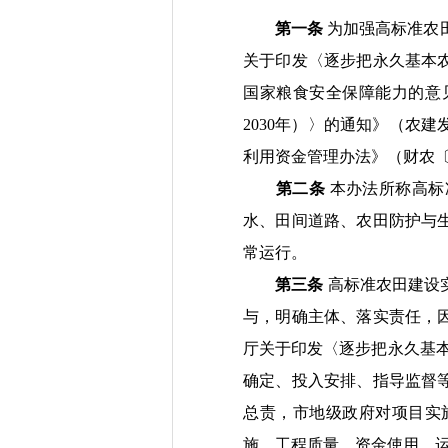
第一条
为
加强高标准农
关于印发〈逐步把永久基本
国家粮食安全保障能力的意
2030
年）
〉
的
通知》
（
农建
利用资金管理办法》
（
财农
第二条
本办法所称高标
水、田间道路、农田防护与
常运行。
第三条
高标准农田建设
与
，明确主体、落实责任，
厅关于印发〈逐步把永久基
确定、投入安排、指导监督
总责，市地级政府对项目实
施、工程质量、资金使用、