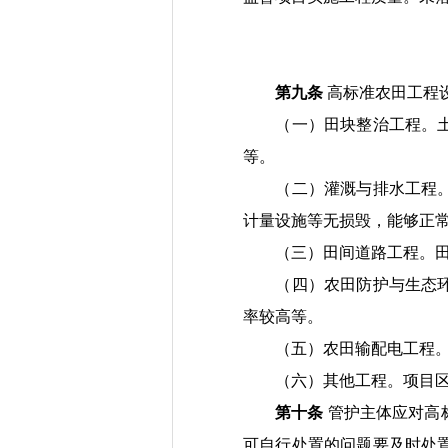
第九条
高标准农田工程
（
一
）
田块整治
工程。
等。
（
二
）
灌溉与排水
工程
计量设施等无损毁，能够正
（
三
）
田间道路
工程
。
（
四
）
农田防护与生态
率
较高等
。
（
五
）
农田输配电
工程
（
六
）
其他工程。
项目
第十条
管护主体应对
高
可自行处置的问题要及时处