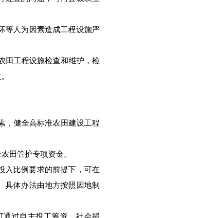
坏等人为因素
造成
工程
设施
严
农田工程设施检查和维护，
检
益。
素，健全高标准农田建设工程
准农田管护专项资金。
投入比例要求的前提下，可在
。具体办法由地方按照因地制
可
通过
自主投工筹资
、社会捐