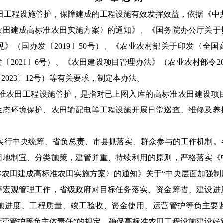
田工程设施管护，
保障
建成的工程设施
有效发挥效益，
依据
《中
农田建成高标准农田实施方案〉的通知》、
《国务院办公厅关于
见》（国办发
〔
2019
〕
50
号）
、
《
农业农村部
关于
印发
〈
全国
发
〔
20
21
〕
6
号）
、
《农田建设项目管理办法》
（农业农村部令
2
〔
2023
〕
12
号
）
等有关要求，
制定本办法。
准农田工程设施管护，是指
对已上图入库的
高标准农田
建设
项
生态环境保护、农田输配电等
工程
设施
开展日常巡查、维修及养
实行中央统筹、省负总责、市县抓落实、群众参与的工作机制。
因地制宜、分类施策，建管并重、
持续利用
的原则，
严格落实《
本农田建成高标准农田实施方案〉的通知
》关于“中央层面加强
等宏观管理工作，省级政府对目标任务落实、资金筹措、建设进
施进度、工程质量、竣工验收、资金使用、运营管护等负主要
运营管护等负主体责任”的规定，确保高标准农田工程设施建设好