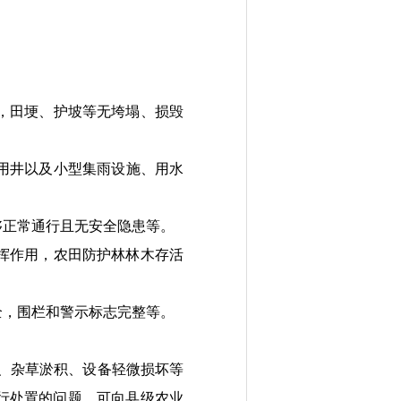
，
田埂、护坡等
无垮塌
、损毁
用井
以及小型集雨设施、用水
够正常
通行
且无安全隐患
等
。
挥作用，
农田防护林林木
存活
全，围栏和警示标志完整等。
。
、杂草淤积、设备轻微损坏等
行处置的问题，
可向县级农业