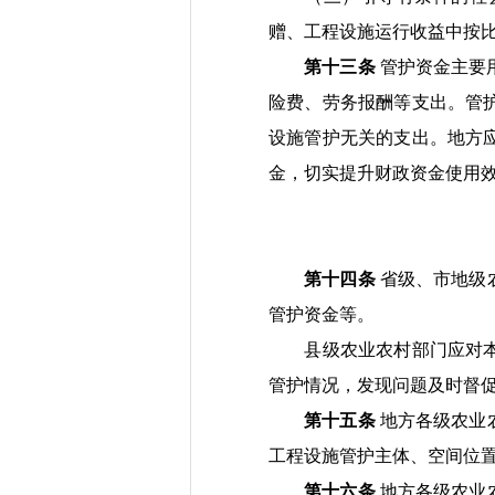
赠、
工程设施运行收益中
按
第十三条
管
护资金主要
险
费、劳务报酬
等
支出。
管
设施管护无关的支出。
地方
金，切实提升财政资金使用
第十四条
省级、市地
级
管护
资金
等。
县级农业农村部门应对
管护情况，
发现问题及时督
第十五条
地方
各级
农业
工程设施管护主体、空间位
第十六条
地方
各级
农业