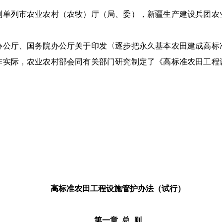
划单列市农业农村（
农牧
）厅（
局、委
），新疆生产建设兵团农
办公厅
、
国务院办公厅关于印发
〈
逐步把永久基本农田建成高标
作实际
，
农业农村部会同有关部门研究制定了《高标准农田工程
高标准农田
工程设施
管护
办法
（
试行
）
第一章
总
则