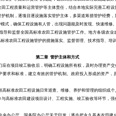
农田工程质量和运营管护等主体责任，结合本地实际完善工程设
管护机制，逐项目逐设施落实管护主体，多渠道筹措管护经费，
护模式，确保工程设施有人管，出现问题能及时发现、快速维修
指导
和监督全国
高标准农田工程设施
管护工作
。
地方
各级
农业
高标准农田工程设施管护的措施落实、监督管理、技术指导、培
第二章
管护主体
和方式
门应在项目竣工验收后，明确工程设施所有权，及时
办理
资产交
护要求和标准，建立有效的管护机制。政府投入形成的资产，
担高标准农田工程设施日常巡查、维修、养护和管理的组织或个
参与高标准农田建设项目
设计、
工程实施
、竣工验收等环节
，强
中央办公厅、国务院办公厅关于印发〈逐步把永久基本农田建