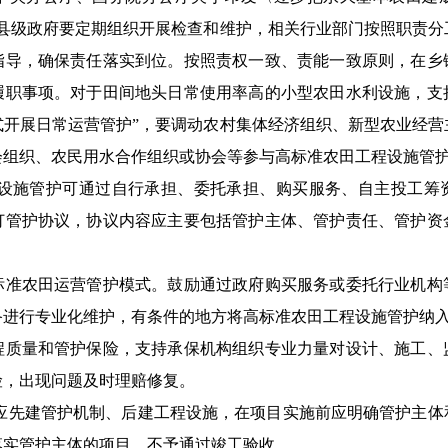
，县级政府要定期组织开展检查和维护，相关行业部门按照职责分
指导，确保责任落实到位。按照责权一致、责能一致原则，在乡
履职事项。对于田间地头日常使用率高的小型农田水利设施，支
开展日常运营管护”，要
调动农村集体经济组织、新型农业经营
会组织、农民用水合作组织或协会等参与高标准农田工程设施管
设施管护可通过自行承担、委托承担
、购买服务、自主投工筹
订管护协议，
协议内容应主要包括
管护主体
、
管护责任
、管护资
标准农田运营管护模式。鼓励通过政府购买服务或委托行业机构
备进行专业化维护，
有条件的
地方将高标准农田工程
设施管护
纳
程质量和管护保险，支持承保机构组织专业力量对设计、施工、
险，出现问题及时理赔修复。
应先建管护机制、后建工程设施，在项目实施前应明确管护主体
落实管护主体的项目，不予通过竣工验收。