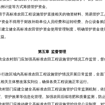
比例计提等方式筹措管护资金。
用于
高标准农田工程设施管护直接相关的物资材料、简易
管护工
护资金
不得用于财政补助单位人员经费和运转经费、办公设备购
应建立健全高标准农田管护资金使用管理制度，明确管护资金使
效益。
第五章
监督管理
农业农村部门
应
加强高标准农田工程设施管护情况工作监管，督
本行政区域内高标准农田工程设施管护情况开展日常监督，全面
促相关
主体
整改落实到位，确保各类工程
设施
正常运行。
农村部门
应建立
健全高标准农田工程设施
管护日常监测机制，
依
置、管护效果等信息化管理
。
加强农田后续培肥和质量监测，防
农村部门
应推动建立
高标准农田工程设施
管护信息公示制度，
对