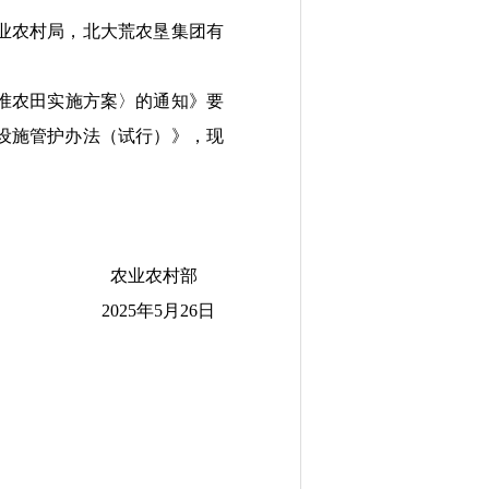
业农村局，北大荒农垦集团有
准农田实施方案
〉
的通知》要
设施管护办法
（
试行
）
》
，
现
农业农村部
2025
年
5
月
26
日