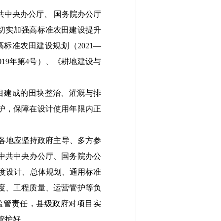
共中央办公厅、 国务院办公厅
切实加强高标准农田建设提升
高标准农田建设规划（
2021
—
019
年第
4
号）、
《耕地建设与
目
建成的
田块整治、
灌溉与排
护，保障在
设计使用年限内
正
各地
应
坚持
政府主导、
多方参
中共中央办公厅、国务院办公
制度设计、总体规划、通用标准
度、工程质量、运营管护等负
监管责任，县级政府对项目实
管护好。