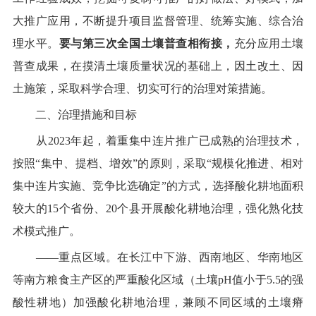
大推广应用，不断提升项目监督管理、统筹实施、综合治
理水平。
要
与第三次全国土壤普查相衔接
，
充分应用土壤
普查成果，在摸清土壤质量状况的基础上，因土改土、因
土施策，采取科学合理、切实可行的治理对策措施。
二、治理措施和目标
从
2023
年起，着重集中连片推广已成熟的治理技术，
按照
“
集中、提档、增效
”
的原则，采取
“
规模化推进、相对
集中连片实施、竞争比选确定
”
的方式，
选择酸化耕地面积
较大的
15
个省份、
20
个县开展
酸
化耕地治理
，
强化熟化技
术模式推广。
——
重点区域。在长江中下游、西南地区、华南地区
等南方粮食主产区的严重酸化区域（土壤
pH
值小于
5.5
的强
酸性耕地）加强酸化耕地治理，兼顾不同区域的土
壤瘠