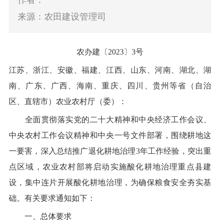
作者：
来源：农田建设管理司
农办建〔
2023
〕
3
号
江苏、浙江、安徽、福建、江西、山东、河南、湖北、湖
南、广东、广西、海南、重庆、四川、贵州等省（自治
区、直辖市）农业农村厅（委）：
全面贯彻落实党的二十大精神和中央经济工作会议、
中央农村工作会议精神
和中央一号文件部署
，围绕耕地
这
一
要害，深入总结
推广
退化耕地治理
3
年工作经验，突出重
点区域，
农业农村部将
启动实施
酸
化耕地治理重点县建
设，
集中连片开展酸化耕地治理，
为确保粮食安全夯实基
础。有关要求通知如下：
一、总体
要求