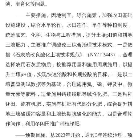
薄、
潜育化等问题。
——
主要措施。
因地制宜、综合施策，
加强农田基础
设施建设，
结合水旱轮作、水田连作、旱作等种植制度，
统筹农艺、化学、生物与工程措施
，
提升土壤
pH
值和耕地
土壤肥力，
主要推广调酸改土综合治理技术模式。
一是依
据
《石灰质改良酸化土壤技术规范》（
NY/T 3443
），合理
选择农用石灰质物质，按推荐用量和施用周期施用，以提
升土壤
pH
值，实现快速治酸和长期控酸的目标。
二是以土
壤普查测试数据等为基础
，合理施用氮、磷、钾及中、微
量元素等肥料，适量施用钙镁磷肥等碱性化肥。
三是
秸秆
还田、施有机肥，实施有机肥替代部分化肥，综合提升耕
地土壤酸缓冲容量和土壤长期抗酸化的能力。
四是
合理轮
作间作，利用冬闲田推广种植绿肥。
——
预期目标。从
2023
年开始，
通过
3
年连续治理，
项