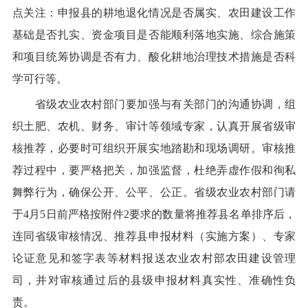
点关注：申报县的耕地退化情况是否属实、农田建设工作
基础是否扎实、资金项目是否能顺利落地实施、综合施策
和项目统筹协调是否有力、
酸
化耕地治理技术措施是否科
学可行等。
省级农业农村部门要加强与有关部门的沟通协调，组
织土肥、农机、财务、审计等领域专家
，
认真开展省级审
核推荐，必要时可组织开展实地踏勘和现场调研。审核推
荐过程中，要严格把关，加强监督，杜绝弄虚作假和徇私
舞弊行为，确保公开、公平、公正。省级农业农村部门
请
于
4
月
5
日前
严格按附件
2
要求的数量
将
推荐
县
名单排序后，
连同
省级
审核
情况、推荐县申报材料（实施方案）、专家
论证意见和签字表等材料
报送农业农村部农田建设管理
司，并对
审核
通过后的县级申报材料真实性、准确性负
责
。