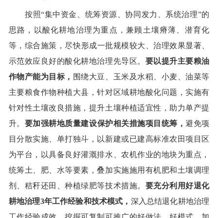
按照
“
集中资金、统筹资源、协同发力、系统治理
”
的
思路
，
以酸化耕地治理为重点，兼顾土壤瘠薄、潜育化
等
，综合施策
，
尽快形成一批规模较大、治理效果显著、
示范效应良好的酸化耕地治理先导区。
要以提升
主要粮油
作物
产能为目标，
围绕大豆、
玉米
及
水稻、小麦、油菜
等
主要粮食作物种植大县，针对区域耕地
酸化
问题，实施有
针对性土壤改良措施，提升土壤种植适宜性，助力单产提
升。
要加强
耕地质量建设保护相关措施项目
统筹，
避免项
目分散实施、单打独斗，以新建或已建高标准农田项目区
为平台，以具备良好灌溉排水、农机作业的地块为重点，
统筹土、肥、水等要素，叠加实施施用有机肥和土壤调理
剂、秸秆还田、种植绿肥等技术措施。
要充分利用好退化
耕地治理
3
年工作经验和技术模式，
深入总结退化耕地治理
工作经验成效，挖掘可复制可推广的好做法、好模式，加