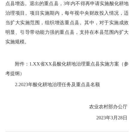
点县增选。退出的重点县，
3
年内不得再申请实施
酸
化耕地
治理项目。
项目实施期内，
每年视中央财政投入
情况
，适
当扩大实施范围，组织增选重点县。其中，对于实施成效
明显、引导带动能力强的重点县，支持在本县范围内扩大
实施规模。
附件：
1.XX
省
XX
县
酸
化耕地治理重点县实施方案（参
考提纲）
2.2023
年
酸
化耕地治理任务及重点县名额
农业农村部办公厅
2023
年
3
月
28
日