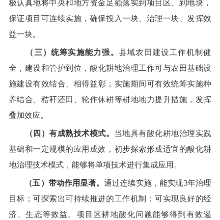
极认真地将中央和地方资金足额落实到项目区、到地块，
保证项目可连续实施，确保投入一块、治理一块、发挥效
益一块。
（三）统筹实施能力强。
县域
农田建设工作机制健
全
，
建设和管护到位，
酸
化耕地治理工作可与农田基础设
施
建设
有效结合、相得益彰；实施期间可有效统筹实施种
养结合、秸秆还田、轮作休耕等耕地地力提升措施，发挥
叠加效应。
（四）有成熟技术模式。
当地具有
酸
化耕地治理实践
基础和一定规模的应用成效，初步探索形成适宜的酸化耕
地治理技术模式，能够将单项技术进行集成应用。
（五）
带动
作用显著。
通过连续实施，能实现
3
年治理
目标；可探索出可持续推进的工作机制；可实现良好的经
济、生态等效益。项目区耕地
酸
化问题能够得到有效遏