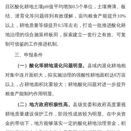
目区酸化耕地土壤
pH
值平均增加
0.5
个单位，土壤瘠薄
、
板
结、潜育化等问题得到有效缓解，亩均粮食产能提升
10
%
以上，耕地质量
等级
提升
0.5
等左右，
打造一批推进
酸
化耕
地治理的综合施策样板田
，探索建立
一套行之有效、可复
制可借鉴的工作推进机制。
三、申报条件
（一）酸化等耕地退化问题明显。
县域内退化耕地相
对集中连片面积大，
拟实施治理的
强酸性耕地面积达
8
万亩
以上，占
耕地面积比重
较大；耕地
酸
化问题对进一步提升
粮食产能制约作用明显。
（二）地方政府积极性高。
县级党委和政府高度重视
耕地质量建设保护工作，阶段性成效较为明显。在中央资
金的带动下，地方能够落实一定的
酸
化耕地治理资金，积