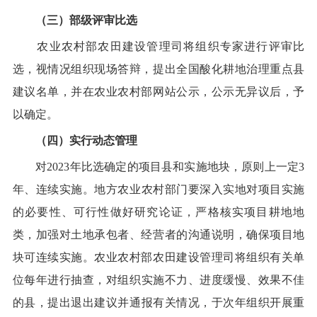
（三）部级
评审
比选
农业农村部农田建设管理司
将组织专家进行评审比
选，视情况组织现场答辩，
提出全国
酸
化耕地治理重点县
建议名单，并在农业农村部网站公示
，
公示无异议后，予
以确定。
（四）实行动态管理
对
2023
年比选确定的项目县和实施地块，原则上一定
3
年、连续实施。
地方农业农村部门
要深入实地对项目实施
的必要性、可行性做好研究论证，严格核实项目耕地地
类，加强对土地承包者、经营者的沟通说明，确保
项目
地
块可连续实施。农业农村部农田建设管理司
将
组织有关单
位每年
进行
抽查，对组织实施不力、进度缓慢、效果不佳
的县，提出退出建议
并
通报有关情况，于次年组织开展重