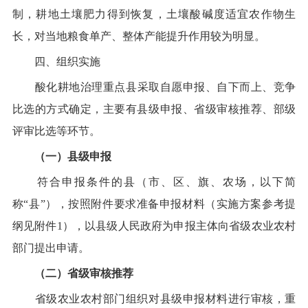
制，耕地土壤肥力得到恢复，土壤酸碱度适宜农作物生
长，对当地粮食单产、整体产能提升作用较为明显。
四、组织实施
酸
化耕地治理重点县采取自愿申报、自下而上、竞争
比选
的方式确定，主要有县级申报、省级
审核
推荐、部级
评审
比选
等
环节。
（一）县级申报
符合
申报条件
的县（市、区、旗、农场，以下简
称
“
县
”
），按照附件要求准备申报材料（实施方案
参考提
纲
见附件
1
），以县级人民政府为申报主体向省级农业农村
部门提出申请。
（二）省级
审核
推荐
省级农业农村部门
组织对
县级申报材料进行审核
，
重