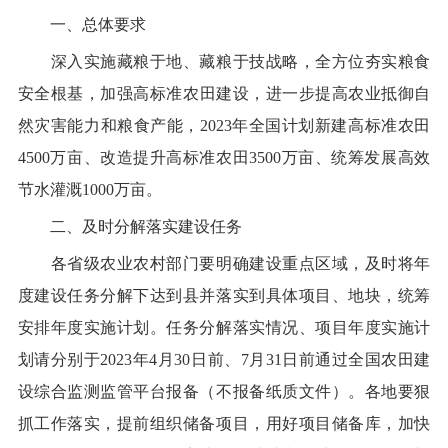
一、总体要求
深入
实施藏粮于地、藏粮于技战略，
全方位夯实粮食
安全根基，加强
高标准农田建设，进一步提高农业抵御自
然灾害能力和
粮食产能
，
2023年
全国计划新建高标准农田
4
500万亩、
改造提升高标准农田
3
500万
亩、
统筹发展高效
节水灌溉
1
0
00万亩。
二、及时分解落实建设任务
各省级农业农村部门要明确建设重点区域，及时将年
度建设任务分解下达到县并落实到具体项目
、地块，统筹
安排年度实施计划
。任务分解落实情况、项目年度实施计
划请分别于
2023年
4月30日前、7月31日前通过全国农田建
设综合监测监管平台报备（不报备纸质文件）。
各地
要狠
抓工作落实，提前组织储备项目，用好项目储备库，加快