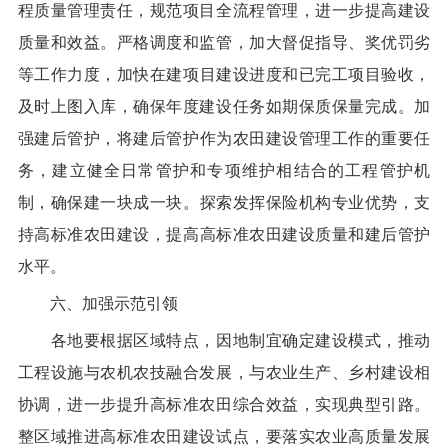
程质量管理责任，规范项目全流程管理，进一步提高建设
质量和效益。严格调度和监管，
加大
督促指导、奖优罚劣
等工作
力度
，加快在建项目建设进度和已完工项目验收，
及时上图入库，确保年度建设任务如期保质保量完成。
加
强
建后管护，将建后管护作为农田建设管理工作的重要任
务，建立健全日常管护和专项维护相结合的工程管护机
制，确保建一块成一块。
探索发挥
保险
机构专业优势，
支
持高标准农田
建设
，提高
高标准农田
建设质量
和
建后管护
水平
。
六、加强示范引领
各地要根据区域特点，因地制宜
确定
建设模式，推动
工程设施与农机农技融合发展，与农业生产、乡村建设相
协调，进一步提升高标准农田综合效益，实现典型引路。
整区域推进高标准农田建设试点，要落实农业高质量发展