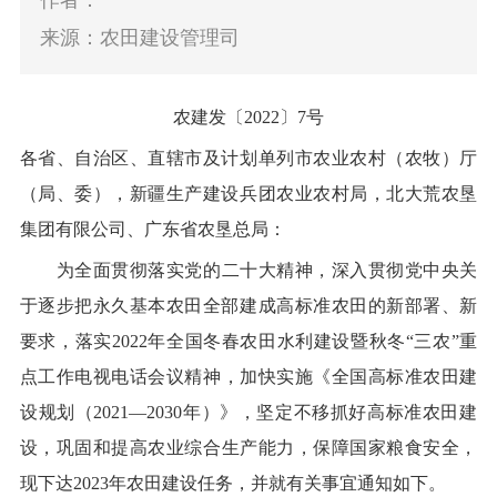
作者：
来源：农田建设管理司
农建发〔
2022〕7号
各省、自治区、直辖市及计划单列市农业农村（农牧）厅
（局、委），新疆生产建设兵团农业农村局，北大荒农垦
集团有限公司、广东省农垦总局：
为
全面贯彻落实党的二十大精神，
深入贯彻党中央
关
于逐步把永久基本农田全部建成高标准农田的新部署、新
要求
，落实
2022年
全国冬春农田水利建设暨秋冬
“三农”重
点工作电视电话会议精神
，加快实施
《全国高标准农田建
设规划（
2021—2030年）》，坚定不移抓好高标准农田建
设，巩固和提高
农业综合
生产能力，保障国家粮食安全，
现下达
2023年
农田建设任务，并就有关事宜通知如下。