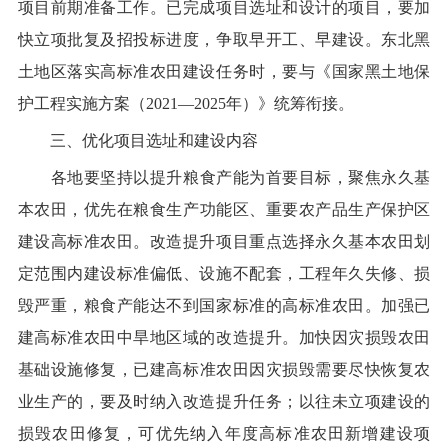
项目前期准备工作。已完成项目选址和设计的项目，要加
快立项批复及招投标进度，争取早开工、早建设。东北黑
土地区落实高标准农田建设任务时，要与《国家黑土地保
护工程实施方案（
2021—2025年）》统筹衔接。
三、优化项目选址和建设内容
各地要
坚持
以提升粮食产能为首要目标，
聚焦
永久基
本农田
，
优先在粮食生产功能区、重要农产品生产保护区
建设高标准农田。改造提升
项目
重点
选择
永久基本农田划
定范围内建设标准偏低、设施不配套，工程年久失修、损
毁严重，粮食产能达不到国家标准的高标准农田。
加强已
建高标准农田中旱地区域的改造提升。
加快因灾损毁农田
基础设施修复，
已建高标准农田因灾损毁需要尽快恢复农
业生产的，要及时纳入改造提升任务；
以往未立项建设的
损毁农田修复
，可
优先纳入年度高标准农田
新增
建设项