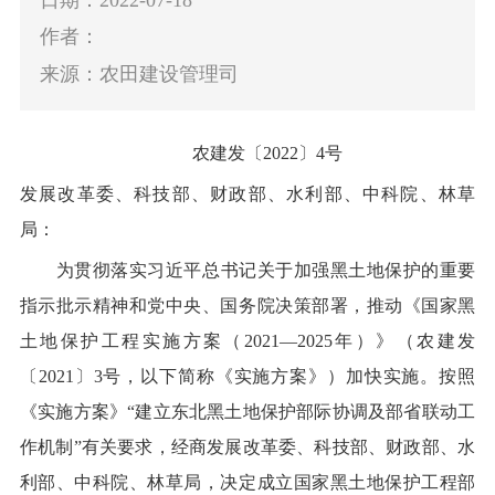
作者：
来源：农田建设管理司
农建发〔
2022
〕
4
号
发展改革委、科技部、财政部、水利部、中科院、林草
局：
为
贯彻
落实
习近平总书记关于加强黑土地保护的重要
指示批示精神
和党中央、国务院决策部署
，
推动《
国家黑
土地保护工程
实施方案（
2021
—
2025
年
）》（农建发
〔
2021
〕
3
号
，以下简称《实施方案》）加快实施。按照
《实施方案》
“
建立东北黑土地保护部际协调及部省联动工
作机制
”
有关要求，经商发展改革委、科技部、财政部、水
利部、中科院、林草局，决定成立国家黑土地保护工程部