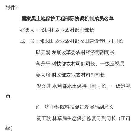
附件
2
国家黑土地保护工程部际协调机制成员
名单
召集人：张桃林
农业农村部副部长
成 员：郭永田
农业农村部农田建设管理司司长
邱天朝
发展改革委农村经济司副司长
蒋丹平
科技部农村司副司长、一级巡视员
姜大峪
财政部农业农村司副司长
倪文进
水利部水土保持司副司长、一级巡视
员
许
航
中科院科技促进发展局副局长
黄正秋
林草局生态保护修复司副司长（正司
级）