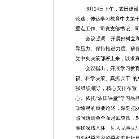
6月24日下午，农田
论述，传达
学习教育
中央
第
重点工作。司党支部书记、
会议
强调
，开展
好
树立
导压力、保持推进力度、确
党中央决策部署上来，以求
会议指出，
开展学习教
福、科学决策、真抓实干”
强组织领导，精心安排布置
心。
依托“农田课堂”学习品牌
政绩观的重要论述，深刻
把
照问题清单全面起底查摆，
准找深找具体
，
见人见事见
中央纪委国家监委和驻部纪