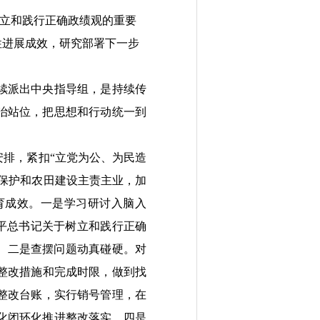
树立和践行正确政绩观的重要
性进展成效，研究部署下一步
续派出中央指导组，是持续传
治站位，把思想和行动统一到
排，紧扣“立党为公、为民造
保护和农田建设主责主业，加
育成效。
一是学习研讨入脑入
平总书记关于树立和践行正确
。
二是查摆问题动真碰硬。
对
整改措施
和完成时限
，做到找
整改台账，实行销号管理
，
在
化
闭环化推进整改
落实
。
四是