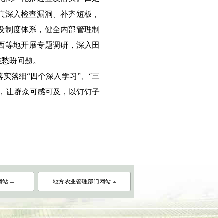
真深入检查漏洞、补齐短板，
设制度体系，健全内部管理制
西等
地开展
专题调研，深入田
难愁盼
问题。
实落细“四个深入学习”
、“
三
，
让群众可感可及
，
以钉钉子
网站
地方农业管理部门网站