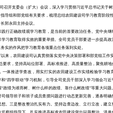
建设司召开支委会（扩大）会议，深入学习贯彻习近平总书记关于
十
指导组
和部党组
有关要求，梳理总结
农田建设
司学习教育阶段
司长郭永田主持会议。
和践行正确政绩观学习教育，是
当前的首要政治任务
。党中央继
保学习教育取得实效的重要举措。全司党员干部要进一步提高政
真务实
的
作风把学习教育各项
重点
任务落到实处。
育以来，
农田建设司
认真贯彻落实党中央决策部署和部党组工作安
的总要求，坚持高站位部署、高标准推进、高质量整治，聚焦耕地
，一体推进学查改，用实打实的农田建设工作实绩检验学习教
和“四学联动”
学习
机制，
引导全司
党员干部深入学习
领会
习近
握
“政绩为谁而树、树什么样的政绩、靠什么树政绩”等重大问题
对司领导班子
和班子成员查摆
问题进行
动态更新
完善，逐条明确
思想。
三是整改整治扎实
有力
。
坚持边查边改、立行立改，建立
检监察组指导下，扎实推进高标准农田建设突出问题整治，清单