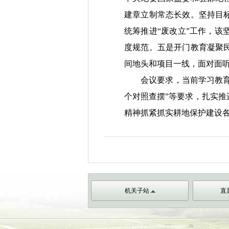
建章立制常态长效。
坚持目
统筹推进“废改立”工作，
度规范。
五是
开门教育
凝聚
间地头和项目一线
，
面对面
会议
要求
，当前学习教
个对照查摆
”
等
要求，
扎实
推
精神抓紧抓实耕地保护建设
机关子站
直