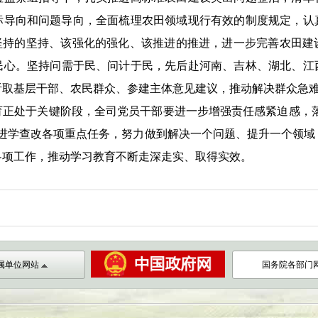
标导向和问题导向，全面梳理农田领域现行有效的制度规定，认
该坚持的坚持、该强化的强化、该推进的推进，进一步完善农田建
民心
。
坚持问需于民、问计于民，先后赴河南、吉林、湖北、江
听取基层干部、农民群众、
参建
主体意见建议，推动解决群众
急
育正处于关键阶段，全司党员干部要
进一步
增强责任感紧迫感，落
进学查改各项重点任务
，
努力
做到解决一个问题、提升一个
领域
各项工作，
推动
学习教育
不断走深走实、取得实效。
属单位网站
国务院各部门