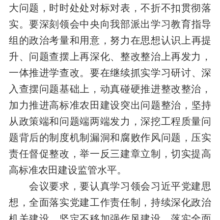
大问题，时时处处对标对表，不折不扣贯彻落
实。要
深刻领会中央
向我部
派出
学习教育
指导
组的政治考量
和用意
，
努力
在思想认识上再提
升、问题查摆上再深化、整改整治上再发力，
一体推进学查改
。
要在继续
抓实学习研讨
、
深
入查摆问题
基础上，
动真碰硬推进整改整治，
加力推进
高标准农田建设突出
问题
整治
，
坚持
从政策端和问题端两端发力，
深挖
工程质量
问
题背后的制度
机制
漏洞
和腐败作风问题，压实
责任督促整改，
举一反三建章立制，
切实提高
高标准农田建设监管水平。
会议要求，要认真学习领会习近平党建思
想，全面落实党建工作责任制，持续深化政治
机关建设，坚定不移加强作风建设，落实全面