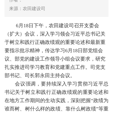
作者：
来源：农田建设司
6月18日下午
，农田建设司召开支委会
（扩大）会议，
深入
学习
领会
习近平总书记关
于树立和践行正确政绩观的重要论述
和最新
重
要指示
批示
精神
，
传达学习6月18日
部党组
会
议、部党的建设工作领导小组会议要求
，研究
扎实推进司学习教育和党建重点工作
。司党支
部书记
、
司长郭永田
主持会议。
会议
强调
，要
持续深入学习贯彻习近平总
书记关于树立和践行正确政绩观的重要论述和
在地方工作期间的生动实践，深刻把握“政绩为
谁而树、树什么样的政绩、靠什么树政绩”等重