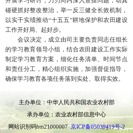
开展学习研讨，刀刃向内深入查摆问题
，
动真
碰硬抓好整改整治
，
举一反三健全长效机制
，
以实干实绩推动“十五五”耕地保护和农田建设
工作开好局、起好步
。
会议
决定
，成立由司
主要负责同志
任组长
的
学习教育领导小组，
结合农田建设工作实际
制定学习教育方案，细化任务清单
、
时间节点
和责任分工，精心组织实施，加强督促
指导
，
确保学习教育各项任务落到实处、取得实效
。
主办单位：中华人民共和国农业农村部
承办单位：农业农村部信息中心
网站识别码bm21000007
京ICP备05039419号-2