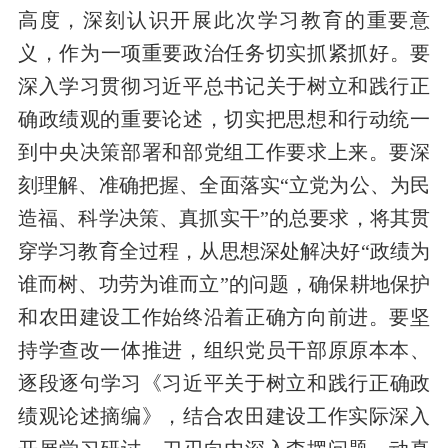
高度，深刻认识
开展此次学习教育的
重要
意
义
，作为
一项
重要政治任务
切实抓紧抓好。要
深入学习贯彻习近平总书记关于树立和践行正
确政绩观的重要论述，切实把思想和行动统一
到中央决策部署和部党组工作要求上来。要深
刻理解、准确把握、全面落实“立党为公、为民
造福、科学决策、真抓实干”的总要求，将其贯
穿学习教育全过程
，
从思想深处解决好“政绩为
谁而树、
功劳
为谁而立”的问题，确保耕地保护
和农田建设工作始终沿着正确方向前进。
要
坚
持学查改一体推进，组织党员干部原原本本、
逐
段
逐句学习
《
习近平关于树立和践行正确政
绩观论述
摘编》
，结合农田建设工作实际深入