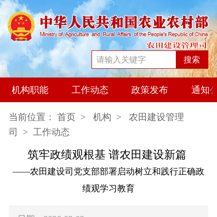
搜索
机构职能
工作动态
政策发布
通知
当前位置：
首页
>
机构
>
农田建设管理
司
> 工作动态
筑牢政绩观根基 谱农田建设新篇
——农田建设司党支部部署启动树立和践行正确政
绩观学习教育