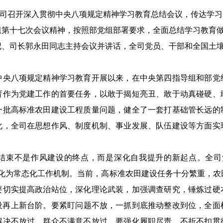
司召开深入贯彻中央八项规定精神学习教育总结会议，
传达
学习
组第十七次会议精神，
按照部党组部署要求
，全面总结学习教育
记
、司长
郭永田同志主持会议
并讲话
，全司党员
、
干部
和
全国土
中央八项规定精神学习教育
开展
以来，在中央第四指导组和部党
育作为党建工作的首要任务，以敢于揭短亮丑、敢于动真碰硬、
一批高标准农田建设工程质量问题，健全了一套打基础管长远的
化，全司在思想作风、制度机制、事业发展、队伍建设等方面实
结束不是作风建设的终点，而是深化自我提升的新起点。
全司
转化为常态化工作机制。当前，高标准农田建设任务
十分
繁重，
农
要切实提高政治站位，深化理论武装，加强调查研究，锤炼过硬
设再上新台阶。‌要紧盯问题不放，一抓到底推动整改到位，全面
解决不放过、群众不满意不放过。要强化履职尽责，
不折不扣贯