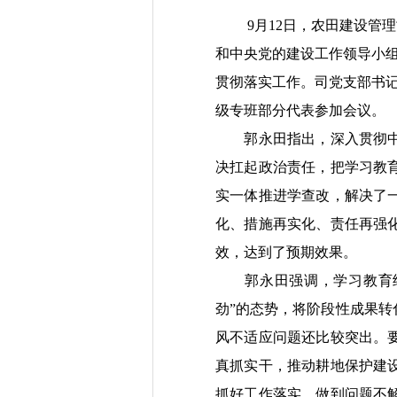
9
月
12
日，农田建设管理
和中央党的建设工作领导小
贯彻落实工作。司党支部书
级专班
部分
代表参加会议。
郭永田指出，
深入贯彻
决扛起政治责任，把学习教
实一体推进学查改，解决了
化、措施再实化、责任再强
效，
达到了预期
效果
。
郭永田强调，学习教育
劲”的态势，将阶段性成果
风不适应问题还比较
突出
。
真抓实干，推动耕地保护建
抓好工作落实，做到问题不