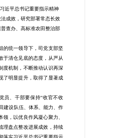
习近平总书记
重要指示精神
做法
成效，研究部署
常态长效
壤普查办
、
高标准农田整治部
组的统一领导下，司党支部坚
敢于清仓见底的态度，从严从
制度机制，不断推动认识再深
现了明显
提升，取得了
显著
成
党员
、
干部要保持“收官不收
田建设队伍、体系、能力、作
本领，以优良作风凝心聚力、
梳理盘点整改进展成效，持续
彻落实
习近平总书记重要指示